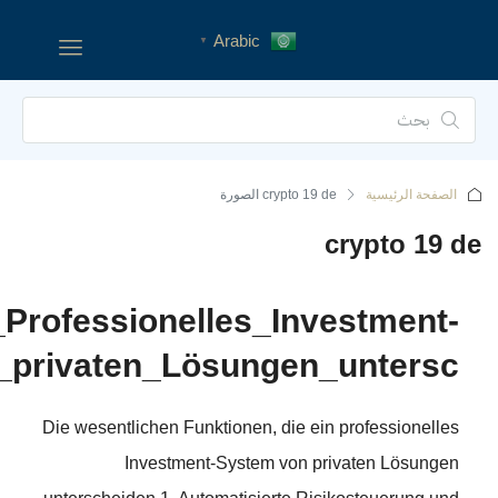
Die_wesentlichen_Funktionen,_
Sys