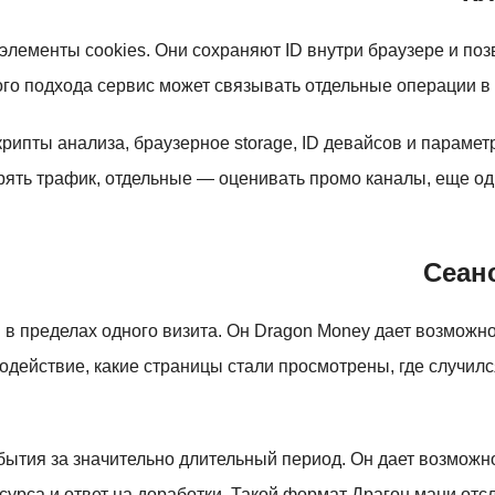
 элементы cookies. Они сохраняют ID внутри браузере и п
ого подхода сервис может связывать отдельные операции в 
крипты анализа, браузерное storage, ID девайсов и параме
рять трафик, отдельные — оценивать промо каналы, еще о
Сеан
в пределах одного визита. Он Dragon Money дает возможно
имодействие, какие страницы стали просмотрены, где случи
ытия за значительно длительный период. Он дает возможн
сурса и ответ на доработки. Такой формат Драгон мани от