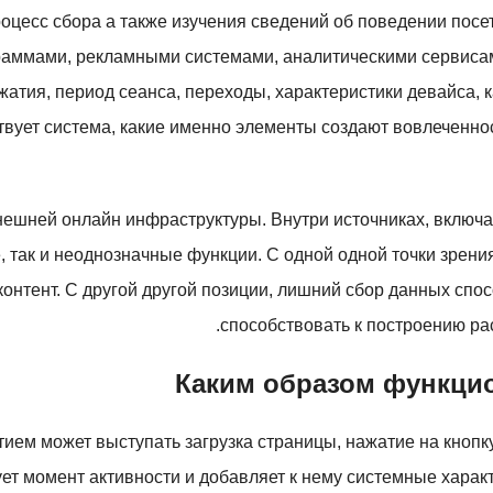
оцесс сбора а также изучения сведений об поведении посе
граммами, рекламными системами, аналитическими сервисам
жатия, период сеанса, переходы, характеристики девайса,
твует система, какие именно элементы создают вовлеченнос
нешней онлайн инфраструктуры. Внутри источниках, включ
, так и неоднозначные функции. С одной одной точки зрен
онтент. С другой другой позиции, лишний сбор данных спо
способствовать к построению р
Каким образом функцио
ием может выступать загрузка страницы, нажатие на кнопку
т момент активности и добавляет к нему системные характе