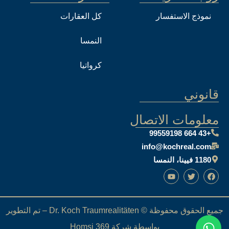
نموذج الاستفسار
كل العقارات
النمسا
كرواتيا
قانوني
معلومات الاتصال
+43 664 99559198
info@kochreal.com
1180 فيينا، النمسا
جميع الحقوق محفوظة © Dr. Koch Traumrealitäten – تم التطوير
بواسطة شركة Homsi 369