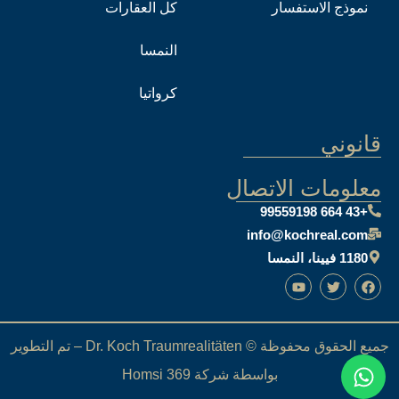
نموذج الاستفسار
كل العقارات
النمسا
كرواتيا
قانوني
معلومات الاتصال
+43 664 99559198
info@kochreal.com
1180 فيينا، النمسا
جميع الحقوق محفوظة © Dr. Koch Traumrealitäten – تم التطوير
بواسطة شركة Homsi 369