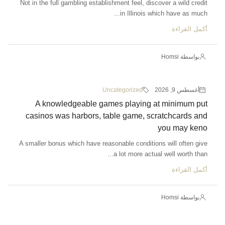
Not in the full gambling establishment feel, discover a wild credit
in Illinois which have as much...
أكمل القراءة
بواسطة Homsi
أغسطس 9, 2026
Uncategorized
A knowledgeable games playing at minimum put
casinos was harbors, table game, scratchcards and
you may keno
A smaller bonus which have reasonable conditions will often give
a lot more actual well worth than...
أكمل القراءة
بواسطة Homsi