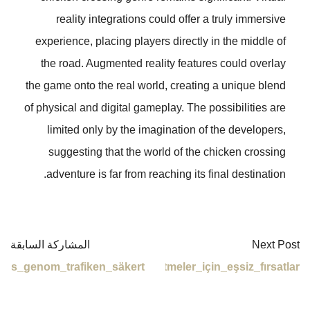
Spännande_utmaningar_och