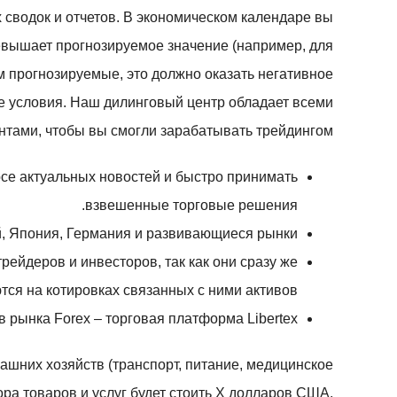
 сводок и отчетов. В экономическом календаре вы
евышает прогнозируемое значение (например, для
м прогнозируемые, это должно оказать негативное
е условия. Наш дилинговый центр обладает всеми
тами, чтобы вы смогли зарабатывать трейдингом.
рсе актуальных новостей и быстро принимать
взвешенные торговые решения.
ай, Япония, Германия и развивающиеся рынки.
ейдеров и инвесторов, так как они сразу же
ся на котировках связанных с ними активов.
 рынка Forex – торговая платформа Libertex.
ашних хозяйств (транспорт, питание, медицинское
ора товаров и услуг будет стоить X долларов США,