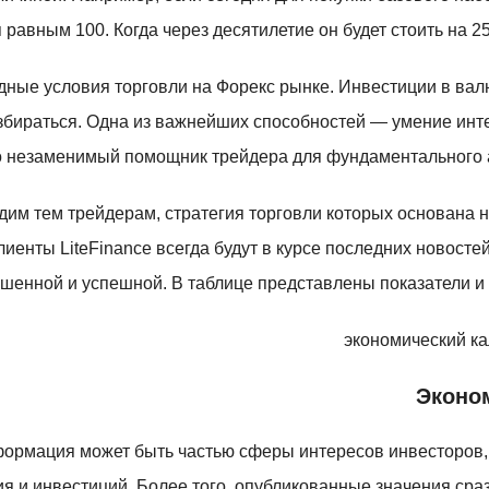
 равным 100. Когда через десятилетие он будет стоить на 2
ые условия торговли на Форекс рынке. Инвестиции в вал
азбираться. Одна из важнейших способностей — умение инт
 незаменимый помощник трейдера для фундаментального а
дим тем трейдерам, стратегия торговли которых основана
енты LiteFinance всегда будут в курсе последних новосте
шенной и успешной. В таблице представлены показатели и у
Эконо
нформация может быть частью сферы интересов инвесторов,
я и инвестиций. Более того, опубликованные значения сра