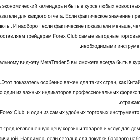
экономический календарь и быть в курсе любых новостных
затели для каждого отчета. Если фактическое значение пр
люты. И наоборот, если фактические показатели меньше, че
доставляем трейдерам Forex Club самые выгодные торговы
необходимыми инструмен
льному виджету MetaTrader 5 вы сможете всегда быть в ку
Этот показатель особенно важен для таких стран, как Кит
 один из важных индикаторов профессиональных форекс тр
отражают
orex Club, и один из самых удобных торговых инструментов
т средневзвешенную цену корзины товаров и услуг для дом
личиной. Например, если сегодня для покупки базового наб