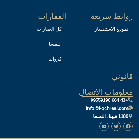
روابط سريعة
العقارات
نموذج الاستفسار
كل العقارات
النمسا
كرواتيا
قانوني
معلومات الاتصال
+43 664 99559198
info@kochreal.com
1180 فيينا، النمسا