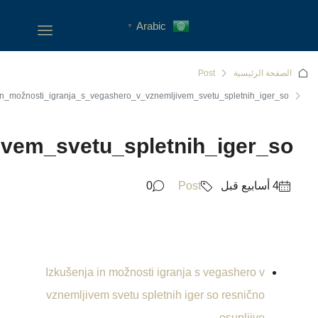
Izkušenja_in_možnosti_igranj