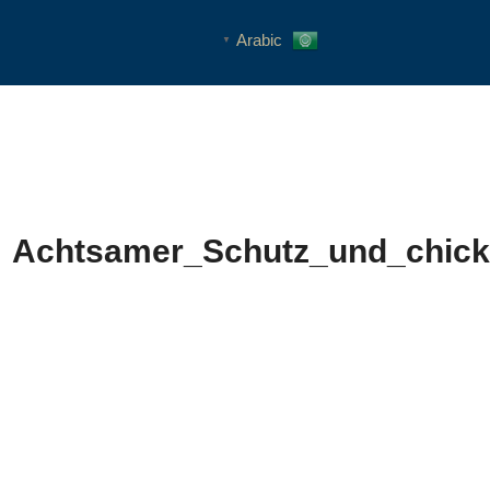
Arabic
▼
Achtsamer_Schutz_und_chicke