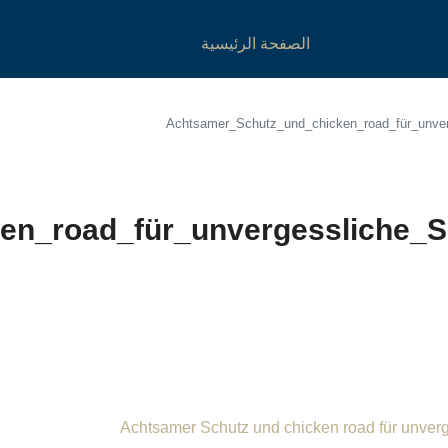
الصفحة الرئيسية
Achtsamer_Schutz_und_chicken_road_für_unver
n_road_für_unvergessliche_S
Achtsamer Schutz und chicken road für unver