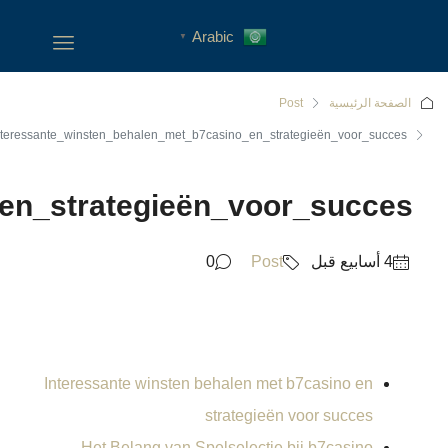
Interessante_winsten_behalen