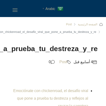
Emociónate_con_chickenroad_