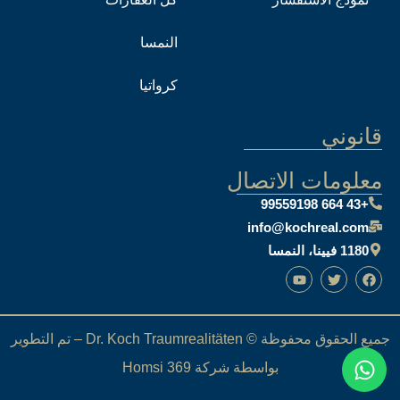
النمسا
كرواتيا
قانوني
معلومات الاتصال
+43 664 99559198
info@kochreal.com
1180 فيينا، النمسا
جميع الحقوق محفوظة © Dr. Koch Traumrealitäten – تم التطوير
بواسطة شركة Homsi 369