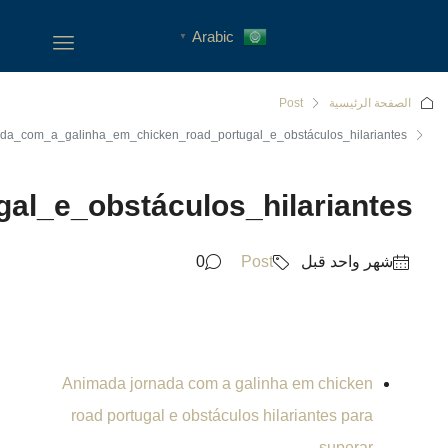
Animada_jornada_com_a_galin