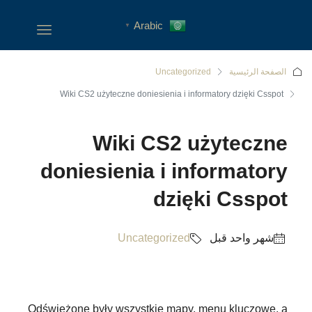
Arabic
▼
الصفحة الرئيسية
Uncategorized
Wiki CS2 użyteczne doniesienia i informatory dzięki Csspot
Wiki CS2 użyteczne
doniesienia i informatory
dzięki Csspot
‏شهر واحد قبل
Uncategorized
Odświeżone były wszystkie mapy, menu kluczowe, a