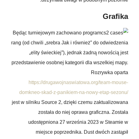
Grafika
Będąc turniejowym zachowano program
rang (od chwili „srebra Jak i również” do odwiedzenia
„elity świeckiej”), jednak żadną nowością jest
przedstawienie osobnej kategorii dla wszelkiej mapy.
Rozrywka oparta
https://drugawojnaswiatowa.org/team-mouse-
domkneo-skad-z-panikiem-na-nowy-etap-sezonu/
jest w silniku Source 2, dzięki czemu zaktualizowana
została do niej oprawa graficzna. Została
udostępniona 27 września 2023 w Steamie w
miejsce poprzednika. Dust dwóch zastąpił