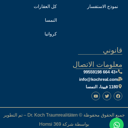
نموذج الاستفسار
كل العقارات
النمسا
كرواتيا
قانوني
معلومات الاتصال
+43 664 99559198
info@kochreal.com
1180 فيينا، النمسا
جميع الحقوق محفوظة © Dr. Koch Traumrealitäten – تم التطوير
بواسطة شركة Homsi 369