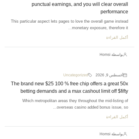
punctual earnings, and you will clear overall
performance
This particular aspect lets pages to love the overall game instead
monetary exposure, therefore it...
أكمل القراءة
بواسطة Homsi
أغسطس 9, 2026
Uncategorized
The brand new $25 100 % free chip offers a great 50x
betting demands and a max cashout limit off $fifty
Which metropolitan areas they throughout the mid-listing of
overseas casino added bonus issue, so...
أكمل القراءة
بواسطة Homsi