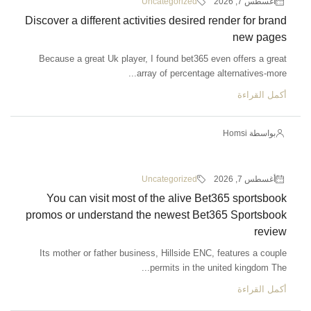
أغسطس 7, 2026
Uncategorized
Discover a different activities desired render for brand
new pages
Because a great Uk player, I found bet365 even offers a great
array of percentage alternatives-more...
أكمل القراءة
بواسطة Homsi
أغسطس 7, 2026
Uncategorized
You can visit most of the alive Bet365 sportsbook
promos or understand the newest Bet365 Sportsbook
review
Its mother or father business, Hillside ENC, features a couple
permits in the united kingdom The...
أكمل القراءة