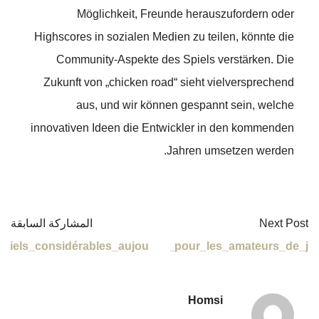
Ludique_aventure_avec_chicken_road_slot_et
Précieuses_s