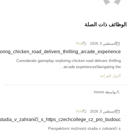
Considerate_g
Perspekti