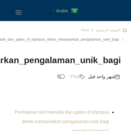
Permainan_slot_menarik_dan