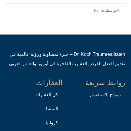
بواسطة Homsi
Dr. Koch Traumrealitäten – خبرة نمساوية ورؤية عالمية في
تقديم أفضل الفرص العقارية الفاخرة في أوروبا والعالم العربي.
روابط سريعة
العقارات
نموذج الاستفسار
كل العقارات
النمسا
كرواتيا