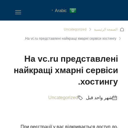
Arabic
▼
الصفحة الرئيسية
Uncategorized
На vc.ru представлені найкращі хмарні сервіси хостингу.
На vc.ru представлені
найкращі хмарні сервіси
хостингу.
‏شهر واحد قبل
Uncategorized
При реєстрації у вас відкривається доступ до,