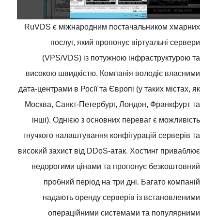
RuVDS є міжнародним постачальником хмарних
послуг, який пропонує віртуальні сервери
(VPS/VDS) із потужною інфраструктурою та
високою швидкістю. Компанія володіє власними
дата-центрами в Росії та Європі (у таких містах, як
Москва, Санкт-Петербург, Лондон, Франкфурт та
інші). Однією з основних переваг є можливість
гнучкого налаштування конфігурацій серверів та
високий захист від DDoS-атак. Хостинг приваблює
недорогими цінами та пропонує безкоштовний
пробний період на три дні. Багато компаній
надають оренду серверів із встановленими
операційними системами та популярними