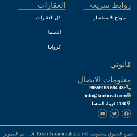
روابط سريعة
العقارات
نموذج الاستفسار
كل العقارات
النمسا
كرواتيا
قانوني
معلومات الاتصال
+43 664 99559198
info@kochreal.com
1180 فيينا، النمسا
جميع الحقوق محفوظة © Dr. Koch Traumrealitäten – تم التطوير