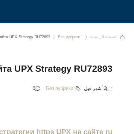
الصفحة الرئيسية
! Без рубрики
айта UPX Strategy RU72893
та UPX Strategy RU72893
0
! Без рубрики
стратегии https UPX на сайте ru