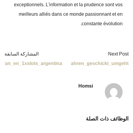
Innume