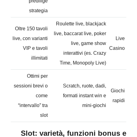
predilige
strategia
Roulette live, blackjack
Oltre 150 tavoli
live, baccarat live, poker
live, con varianti
Live
live, game show
VIP e tavoli
Casino
interattivi (es. Crazy
illimitati
Time, Monopoly Live)
Ottimi per
sessioni brevi o
Scratch, ruote, dadi,
Giochi
come
formati instant win e
rapidi
“intervallo” tra
mini‑giochi
slot
Slot: varietà, funzioni bonus e