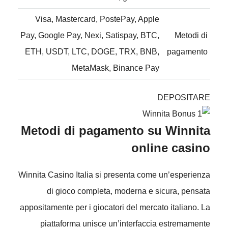
Visa, Mastercard, PostePay, Apple
Pay, Google Pay, Nexi, Satispay, BTC,
Metodi di
ETH, USDT, LTC, DOGE, TRX, BNB,
pagamento
MetaMask, Binance Pay
DEPOSITARE
Metodi di pagamento su Winnita
online casino
Winnita Casino Italia si presenta come un’esperienza
di gioco completa, moderna e sicura, pensata
appositamente per i giocatori del mercato italiano. La
piattaforma unisce un’interfaccia estremamente