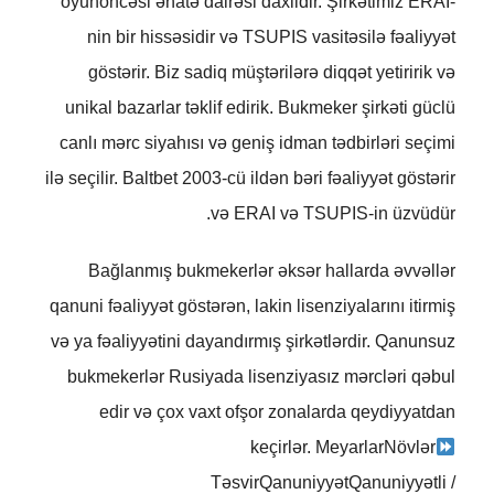
oyunöncəsi əhatə dairəsi daxildir. Şirkətimiz ERAI-
nin bir hissəsidir və TSUPIS vasitəsilə fəaliyyət
göstərir. Biz sadiq müştərilərə diqqət yetiririk və
unikal bazarlar təklif edirik. Bukmeker şirkəti güclü
canlı mərc siyahısı və geniş idman tədbirləri seçimi
ilə seçilir. Baltbet 2003-cü ildən bəri fəaliyyət göstərir
və ERAI və TSUPIS-in üzvüdür.
Bağlanmış bukmekerlər əksər hallarda əvvəllər
qanuni fəaliyyət göstərən, lakin lisenziyalarını itirmiş
və ya fəaliyyətini dayandırmış şirkətlərdir. Qanunsuz
bukmekerlər Rusiyada lisenziyasız mərcləri qəbul
edir və çox vaxt ofşor zonalarda qeydiyyatdan
keçirlər. MeyarlarNövlər
TəsvirQanuniyyətQanuniyyətli /