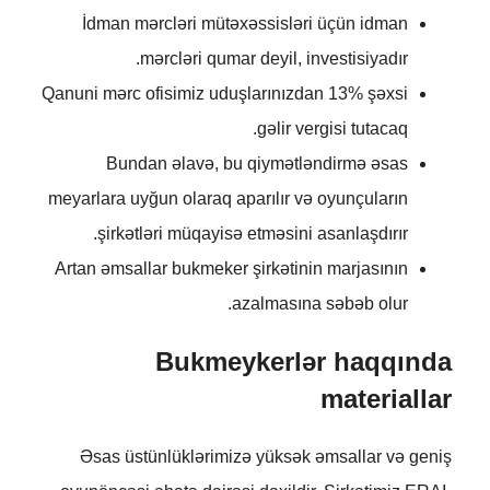
İdman mərcləri mütəxəssisləri üçün idman
mərcləri qumar deyil, investisiyadır.
Qanuni mərc ofisimiz uduşlarınızdan 13% şəxsi
gəlir vergisi tutacaq.
Bundan əlavə, bu qiymətləndirmə əsas
meyarlara uyğun olaraq aparılır və oyunçuların
şirkətləri müqayisə etməsini asanlaşdırır.
Artan əmsallar bukmeker şirkətinin marjasının
azalmasına səbəb olur.
Bukmeykerlər haqqında
materiallar
Əsas üstünlüklərimizə yüksək əmsallar və geniş