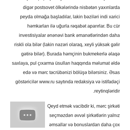
digər postsovet ölkələrində nisbətən yaxınlarda
peyda olmağa başladılar, lakin bəziləri indi xarici
həmkarları ilə uğurla rəqabət aparırlar. Bu cür
investisiyalar ənənəvi bank əmanətlərindən daha
riskli ola bilər (lakin nəzəri olaraq, xeyli yüksək gəlir
gətirə bilər). Burada həmçinin bukmekerlə əlaqə
saxlaya, pul çıxarma üsulları haqqında məlumat əldə
edə və mərc təcrübənizi bölüşə bilərsiniz. Əsas
göstəricilər www.ru saytında redaksiya və istifadəçi
reytinqləridir.
Qeyd etmək vacibdir ki, mərc şirkəti
seçməzdən əvvəl şirkətlərin yalnız
əmsallar və bonuslardan daha çox