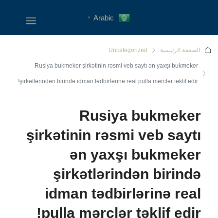
Arabic
▼
الصفحة الرئيسية
Uncategorized
Rusiya bukmeker şirkətinin rəsmi veb saytı ən yaxşı bukmeker
şirkətlərindən birində idman tədbirlərinə real pulla mərclər təklif edir!
Rusiya bukmeker
şirkətinin rəsmi veb saytı
ən yaxşı bukmeker
şirkətlərindən birində
idman tədbirlərinə real
pulla mərclər təklif edir!