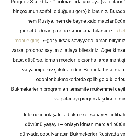
"Proqnoz Statistikası" bölməsində yoxlaya (və onların
bir çoxunun sərfəli olduğunu görə) bilərsiniz. Burada
həm Rusiya, həm də beynəlxalq matçlar üçün
gündəlik idman proqnozlarını tapa bilərsiniz
1xbet
mobile giriş
. Əgər yüksək səviyyədə idman biliyiniz
varsa, proqnoz saytımızı atlaya bilərsiniz. Əgər kimsə
başa düşürsə, idman mərcləri əksər hallarda məntiqi
və ya impulsiv şəkildə edilir. Bununla belə, mərc
edənlər bukmekerlərdə qalib gələ bilərlər.
Bukmekerlərin proqramları tamamilə mükəmməl deyil
və gələcəyi proqnozlaşdıra bilmir.
İnternetin inkişafı ilə bukmeker sənayesi intibah
dövrünü yaşayır – onlayn idman mərcləri bütün
dünyada populyarlaşır. Bukmekerlər Rusiyada və