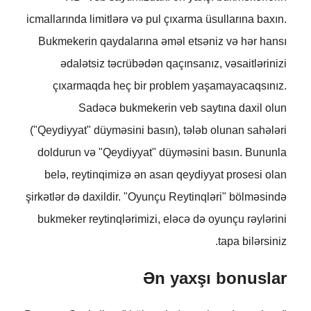
icmallarında limitlərə və pul çıxarma üsullarına baxın.
Bukmekerin qaydalarına əməl etsəniz və hər hansı
ədalətsiz təcrübədən qaçınsanız, vəsaitlərinizi
çıxarmaqda heç bir problem yaşamayacaqsınız.
Sadəcə bukmekerin veb saytına daxil olun
("Qeydiyyat" düyməsini basın), tələb olunan sahələri
doldurun və "Qeydiyyat" düyməsini basın. Bununla
belə, reytinqimizə ən asan qeydiyyat prosesi olan
şirkətlər də daxildir. "Oyunçu Reytinqləri" bölməsində
bukmeker reytinqlərimizi, eləcə də oyunçu rəylərini
tapa bilərsiniz.
Ən yaxşı bonuslar