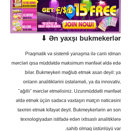
Ən yaxşı bukmekerlər ⬇
Praqmatik və sistemli yanaşma ilə canlı idman
mərcləri qısa müddətdə maksimum mənfəət əldə edə
bilər. Bukmeykeri məğlub etmək asan deyil: ya
onların analitiklərini üstələməli, ya da innovativ,
"ağıllı" mərclər etməlisiniz. Uzunmüddətli mənfəət
əldə etmək üçün sadəcə vaxtaşırı matçın nəticəsini
təxmin etmək kifayət deyil. Bukmeykerlərin ən son
texnologiyadan istifadə edən ixtisaslı analitiklərə
sahib olmaq üstünlüyü var.