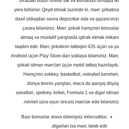
Sıradakı bütün növlər tək və komanda olmaqla iki
yerə bölünür. Qeyd etmək lazımdır ki, mərc şirkətinə
daxil olduqdan sonra depozitlər edə və qazancınızı
çıxara bilərsiniz. Mərc şirkəti həmçinin bonuslar
almaq və müxtəlif yarışlarda iştirak etmək imkanı
təqdim edir. Mərc şirkətinin tətbiqini iOS üçün və ya
Android üçün Play Store-dan yükləyə bilərsiniz. Mərc
şirkəti idman mərcləri üçün mobil tətbiq hazırlayıb.
Həmçinin xokkey, basketbol, ​​voleybol turnirləri,
dünya tennis yarışları, eləcə də qarışıq döyüş
sənətləri, spidvey, kriket, Formula 1 və digər idman
növləri üzrə oyun öncəsi mərclər edə bilərsiniz.
Bəzi bonuslar əlavə ödənişsiz mövcuddur,
digərləri isə mərc tələb edir.