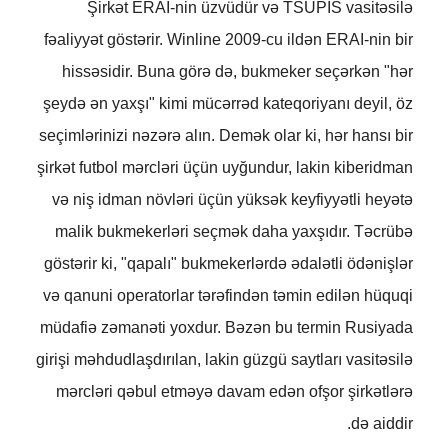
Şirkət ERAI-nin üzvüdür və TSUPIS vasitəsilə
fəaliyyət göstərir. Winline 2009-cu ildən ERAI-nin bir
hissəsidir. Buna görə də, bukmeker seçərkən "hər
şeydə ən yaxşı" kimi mücərrəd kateqoriyanı deyil, öz
seçimlərinizi nəzərə alın. Demək olar ki, hər hansı bir
şirkət futbol mərcləri üçün uyğundur, lakin kiberidman
və niş idman növləri üçün yüksək keyfiyyətli heyətə
malik bukmekerləri seçmək daha yaxşıdır. Təcrübə
göstərir ki, "qapalı" bukmekerlərdə ədalətli ödənişlər
və qanuni operatorlar tərəfindən təmin edilən hüquqi
müdafiə zəmanəti yoxdur. Bəzən bu termin Rusiyada
girişi məhdudlaşdırılan, lakin güzgü saytları vasitəsilə
mərcləri qəbul etməyə davam edən ofşor şirkətlərə
də aiddir.