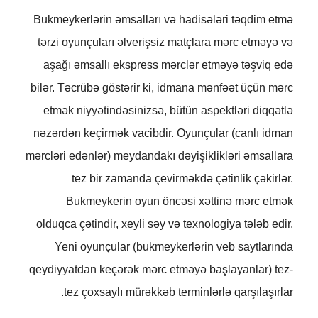
Bukmeykerlərin əmsalları və hadisələri təqdim etmə
tərzi oyunçuları əlverişsiz matçlara mərc etməyə və
aşağı əmsallı ekspress mərclər etməyə təşviq edə
bilər. Təcrübə göstərir ki, idmana mənfəət üçün mərc
etmək niyyətindəsinizsə, bütün aspektləri diqqətlə
nəzərdən keçirmək vacibdir. Oyunçular (canlı idman
mərcləri edənlər) meydandakı dəyişiklikləri əmsallara
tez bir zamanda çevirməkdə çətinlik çəkirlər.
Bukmeykerin oyun öncəsi xəttinə mərc etmək
olduqca çətindir, xeyli səy və texnologiya tələb edir.
Yeni oyunçular (bukmeykerlərin veb saytlarında
qeydiyyatdan keçərək mərc etməyə başlayanlar) tez-
tez çoxsaylı mürəkkəb terminlərlə qarşılaşırlar.