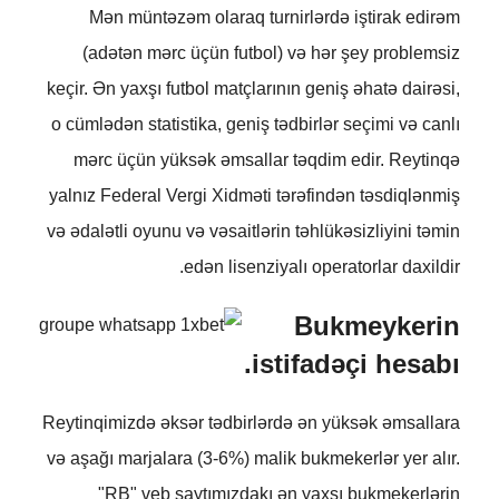
Mən müntəzəm olaraq turnirlərdə iştirak edirəm
(adətən mərc üçün futbol) və hər şey problemsiz
keçir. Ən yaxşı futbol matçlarının geniş əhatə dairəsi,
o cümlədən statistika, geniş tədbirlər seçimi və canlı
mərc üçün yüksək əmsallar təqdim edir. Reytinqə
yalnız Federal Vergi Xidməti tərəfindən təsdiqlənmiş
və ədalətli oyunu və vəsaitlərin təhlükəsizliyini təmin
edən lisenziyalı operatorlar daxildir.
Bukmeykerin
istifadəçi hesabı.
Reytinqimizdə əksər tədbirlərdə ən yüksək əmsallara
və aşağı marjalara (3-6%) malik bukmekerlər yer alır.
"RB" veb saytımızdakı ən yaxşı bukmekerlərin