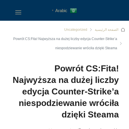
Arabic
▼
الصفحة الرئيسية
Uncategorized
Powrót CS:Fita! Najwyższa na dużej liczby edycja Counter-Strike’a
niespodziewanie wróciła dzięki Steama
Powrót CS:Fita!
Najwyższa na dużej liczby
edycja Counter-Strike’a
niespodziewanie wróciła
dzięki Steama