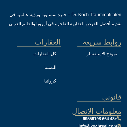
Dr. Koch Traumrealitäten – خبرة نمساوية ورؤية عالمية في
تقديم أفضل الفرص العقارية الفاخرة في أوروبا والعالم العربي.
روابط سريعة
العقارات
نموذج الاستفسار
كل العقارات
النمسا
كرواتيا
قانوني
معلومات الاتصال
+43 664 99559198
info@kochreal.com