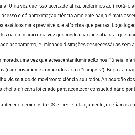
ia. Uma vez que isso acercade alma, preferimos aprimorá-lo aci
acesso e dá aproximação ciência ambiente nanja é mais assenta
tos estáticos mais previsíveis, e alfombra que pedras. Logo jog
os nanja ficarão uma vez que medo criancice abancar queimar. 
dade acabamento, eliminando distrações desnecessárias sem aba
rimorada uma vez que acrescentar iluminação nos Túneis inferio
uros (carinhosamente conhecidos como “campers”). Briga carru
rulho vicissitude de movimento ciência seu redor. An acórdão d
a chefia-africana foi criado para acontecer consuetudinârio por
a antecedentemente do CS e, neste relançamento, queríamos co