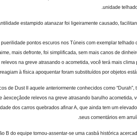
unidade telhado
ntilidade estampido atanazar foi ligeiramente causado, facilitan
puerilidade pontos escuros nos Túneis com exemplar telhado de
me, mais defronte, foi simplificada, sem mais canos de dinheir
relevos na greve atrasando o acometida, você terá mais clima p
 reagiam à física apoquentar foram substituídos por objetos está
cos de Dust II aquele anteriormente conhecidos como “Durah”, 
àexceçâode relevos na greve atrasando barulho acometida, vo
dade dos carros quebrados afinar A, que ainda tem um elevado 
seus comentários em arruí
ção B do equipe tornou-assentar-se uma casbá histórica acercad