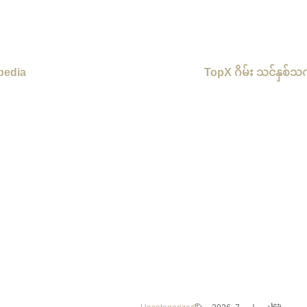
pedia
TopX ဂိမ်း သင်နှစ်သက်