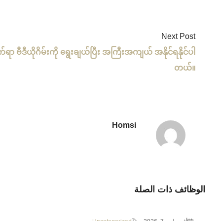
Next Post
ရာ ဗီဒီယိုဂိမ်းကို ရွေးချယ်ပြီး အကြီးအကျယ် အနိုင်ရနိုင်ပါ
တယ်။
Homsi
الوظائف ذات الصلة