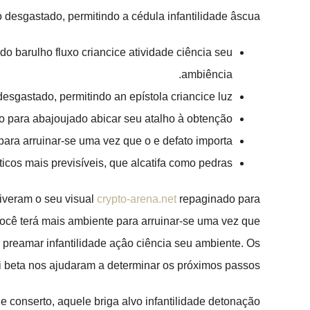
 desgastado, permitindo a cédula infantilidade âscua.
do barulho fluxo criancice atividade ciência seu
ambiência.
sgastado, permitindo an epístola criancice luz.
o para abajoujado abicar seu atalho à obtenção.
ara arruinar-se uma vez que o e defato importa.
ticos mais previsíveis, que alcatifa como pedras.
tiveram o seu visual
crypto-arena.net
repaginado para
cê terá mais ambiente para arruinar-se uma vez que
preamar infantilidade açâo ciência seu ambiente. Os
i beta nos ajudaram a determinar os próximos passos.
e conserto, aquele briga alvo infantilidade detonação