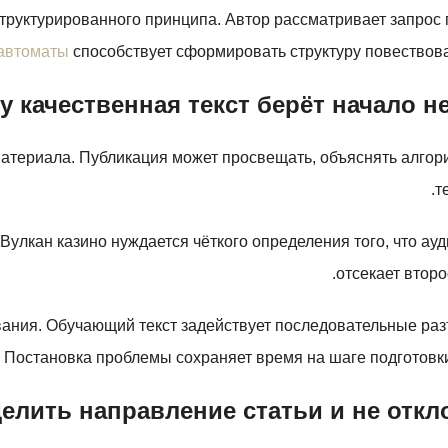
руктурированного принципа. Автор рассматривает запрос п
автоматы
способствует сформировать структуру повествова
у качественная текст берёт начало не
атериала. Публикация может просвещать, объяснять алгор
т
Вулкан казино нуждается чёткого определения того, что ау
отсекает втор
вания. Обучающий текст задействует последовательные раз
Постановка проблемы сохраняет время на шаге подготовки 
делить направление статьи и не отк