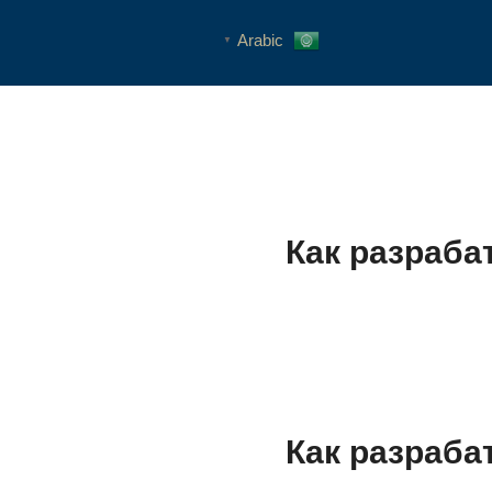
Arabic
▼
Как разраб
Как разраб