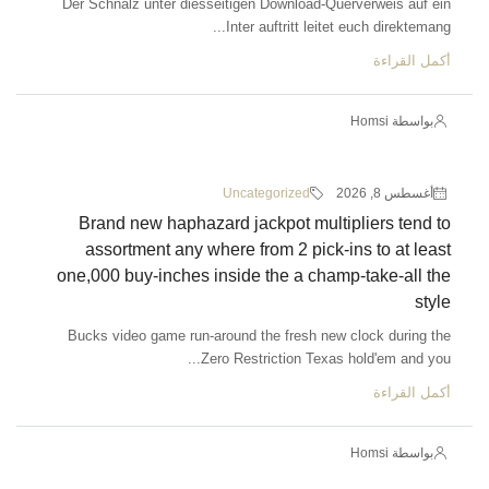
Der Schnalz unter diesseitigen Download-Querverweis auf ein
Inter auftritt leitet euch direktemang...
أكمل القراءة
بواسطة Homsi
أغسطس 8, 2026
Uncategorized
Brand new haphazard jackpot multipliers tend to
assortment any where from 2 pick-ins to at least
one,000 buy-inches inside the a champ-take-all the
style
Bucks video game run-around the fresh new clock during the
Zero Restriction Texas hold'em and you...
أكمل القراءة
بواسطة Homsi