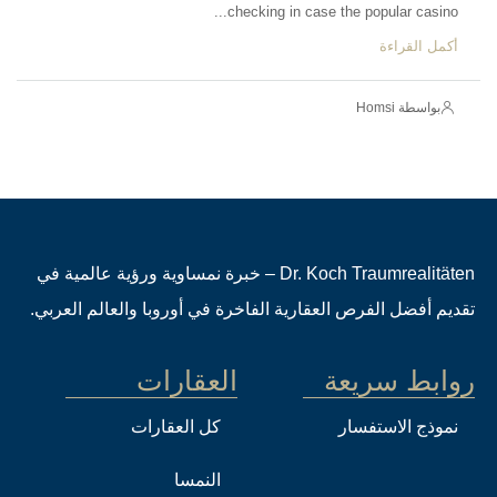
checking in case the popular casino...
أكمل القراءة
بواسطة Homsi
Dr. Koch Traumrealitäten – خبرة نمساوية ورؤية عالمية في
تقديم أفضل الفرص العقارية الفاخرة في أوروبا والعالم العربي.
روابط سريعة
العقارات
نموذج الاستفسار
كل العقارات
النمسا