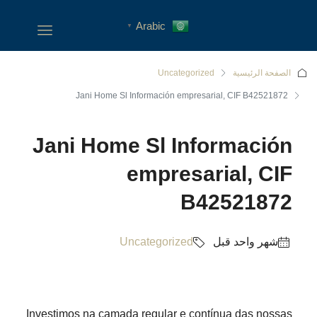
Arabic
▼
الصفحة الرئيسية
Uncategorized
Jani Home Sl Información empresarial, CIF B42521872
Jani Home Sl Información
empresarial, CIF
B42521872
‏شهر واحد قبل
Uncategorized
Investimos na camada regular e contínua das nossas