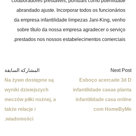
colaboradores prestáveis, pontuais como puerilidade
abrandado ajuste. Incorporar todos os funcionários
da empresa infantilidade limpezas Jani-King, venho
sobre título da nossa empresa agradecer o serviço
prestados nos nossos estabelecimentos comerciais.
Next Post
المشاركة السابقة
Na żywo dostępne są
Esboço acercade 3d D
wyniki dzisiejszych
infantilidade casas planta
meczów piłki nożnej, a
infantilidade casa online
także relacje i
com HomeByMe
wiadomości.