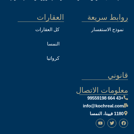
روابط سريعة
العقارات
نموذج الاستفسار
كل العقارات
النمسا
كرواتيا
قانوني
معلومات الاتصال
+43 664 99559198
info@kochreal.com
1180 فيينا، النمسا