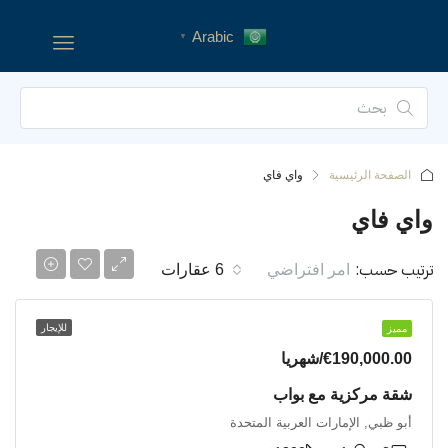
Arabic
▼
الصفحة الرئيسية
واي فاي
واي فاي
ترتيب حسب:
امر افتراضي
6 عقارات
للإيجار
شقة
مميز
€190,000.00/شهريا
شقة مركزية مع بواب
أبو ظبي, الإمارات العربية المتحدة