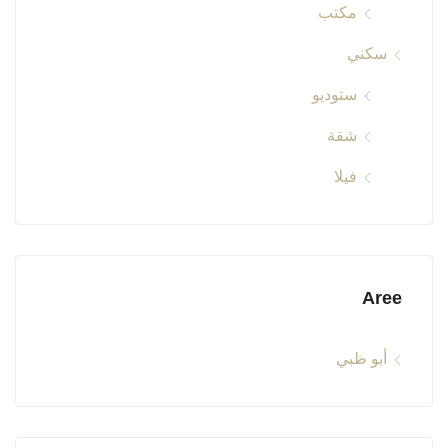
مكتب
سكني
ستوديو
شقة
فيلا
Aree
أبو ظبي