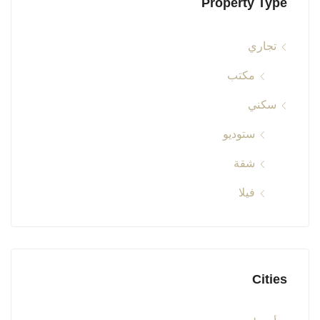
Property Type
تجاري
مكتب
سكني
ستوديو
شقة
فيلا
Cities