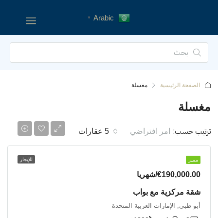
Arabic
▼
الصفحة الرئيسية
مغسلة
مغسلة
ترتيب حسب:
امر افتراضي
5 عقارات
للإيجار
شقة
مميز
€190,000.00/شهريا
شقة مركزية مع بواب
أبو ظبي, الإمارات العربية المتحدة