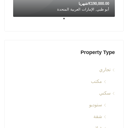
€190,000.00/شهريا
أبو ظبي, الإمارات العربية المتحدة
Property Type
تجاري
مكتب
سكني
ستوديو
شقة