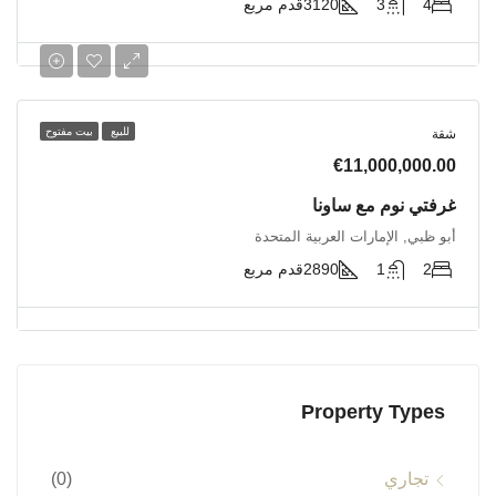
4
3
3120
قدم مربع
للبيع
بيت مفتوح
شقة
€11,000,000.00
غرفتي نوم مع ساونا
أبو ظبي, الإمارات العربية المتحدة
2
1
2890
قدم مربع
Property Types
تجاري
(0)