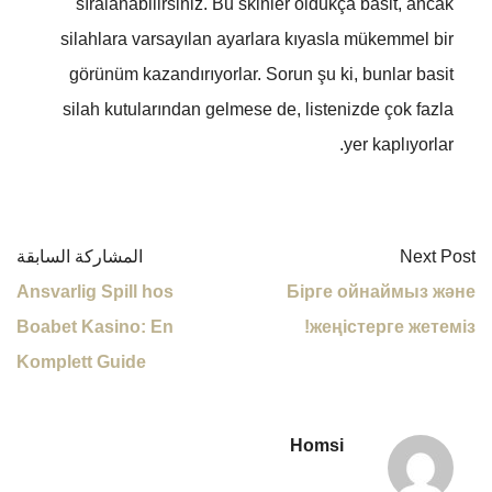
sıralanabilirsiniz. Bu skinler oldukça basit, ancak
silahlara varsayılan ayarlara kıyasla mükemmel bir
görünüm kazandırıyorlar. Sorun şu ki, bunlar basit
silah kutularından gelmese de, listenizde çok fazla
yer kaplıyorlar.
Next Post
المشاركة السابقة
Ansvarlig Spill hos
Бірге ойнаймыз және
Boabet Kasino: En
жеңістерге жетеміз!
Komplett Guide
Homsi