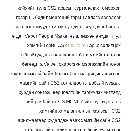
хийхийн тулд CS2 арьсыг сурталчлах томоохон
газар нь бодит мөнгөний гарын авлага задалдаг
тул програмууд хамгийн үр дүнтэй үр дүнг байнга
өгдөг. Vapor People Market нь шинэхэн анхдагч тул
хамгийн сайн CS2
luxlife.mn
арьс солилцох
вэбсайтууд нь солилцооны боломжийг олгодог
бөгөөд та Valve тохирохгүй мэргэжлийн тоног
төхөөрөмжтэй байж болно.
Энэ матрицыг ашиглан
хамгийн сайн CS2 солилцооны вэбсайтуудаас
хурдан сонгож, өөрчлөлтийн тэргүүлэх чиглэлд
нийцэж байна. CS.MONEY-ийн цуглуулга нь
хамгийн хямд ангиллын хальсыг CS2
арилжаагаар худалдаж авах хамгийн сайн CS2
гадаргуугийн солилцооны вэбсайтуудын нэг