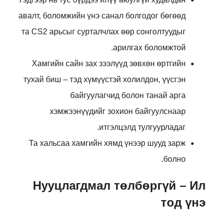
авалт, боломжийн үнэ санал болгодог бөгөөд
та CS2 арьсыг сурталчлах өөр сонголтуудыг
арилгах боломжтой.
Хамгийн сайн зах зээлүүд зөвхөн өртгийн
тухай биш – тэд хүмүүстэй холилдон, үүсгэн
байгуулагчид болон танай арга
хэмжээнүүдийг зохион байгуулснаар
итгэлцэлд тулгуурладаг.
Та хальсаа хамгийн хямд үнээр шууд зарж
болно.
Нууцлагдмал төлбөргүй – Ил
тод үнэ