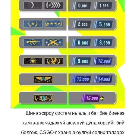
Шинэ эскроу систем нь аль ч баг бие биенээ
хамгаалж чадахгүй аюулгүй дунд хөрсийг бий
болгож, CSGO-г хаана аюулгүй солих талаарх