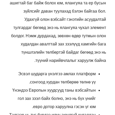
ашигтай баг байж болох юм, ялангуяа та ер бусын
зүйлсийг даван туулахад бэлэн байгаа бол.
Удахгүй олон вэбсайт гэнэтийн асуудалтай
тулгардаг бөгөөд энэ нь ялангуяа чухал элемент
болдог. Нэмж дурдахад, зөвхөн өдөр тутмын олон
худалдан авалттай зах зээлүүд хамгийн бага
түншлэлийн төлбөртэй байдаг бөгөөд энэ нь
түүний нарийвчлалыг харуулж байна.
Эсвэл шударга үнэлгээ амлах платформ
сонгоод хурдан төлбөрөө төлнө үү.
Үнэндээ Европын хуудсууд таны вэбсайтын
гол зах зээл байх болно, энэ нь бүх үнийг
евро дотор харуулна гэсэн үг юм.
Тэдгээр нь тус бүрдээ илүү аюулгүй худалдан