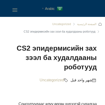
Arabic
▼
الصفحة الرئيسية
Uncategorized
CS2 эпидермисийн зах зээл ба худалдааны роботууд
CS2 эпидермисийн зах
зээл ба худалдааны
роботууд
‏شهر واحد قبل
Uncategorized
Сонголтуудаас илүү өргөн хүрээтэй судалгаа