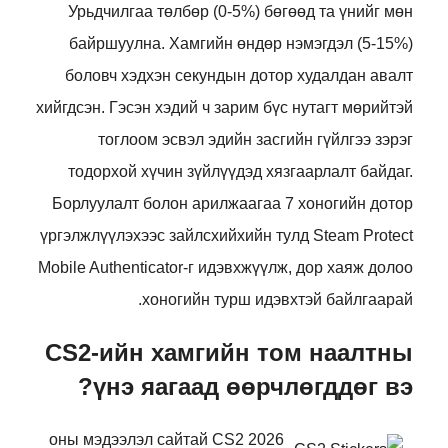
Урьдчилгаа төлбөр (0-5%) бөгөөд та үнийг мөн
байршуулна. Хамгийн өндөр нэмэгдэл (5-15%)
боловч хэдхэн секундын дотор худалдан авалт
хийгдсэн. Гэсэн хэдий ч зарим бүс нутагт мөрийтэй
тоглоом эсвэл эдийн засгийн гүйлгээ зэрэг
тодорхой хүчин зүйлүүдэд хязгаарлалт байдаг.
Борлуулалт болон арилжаагаа 7 хоногийн дотор
үргэлжлүүлэхээс зайлсхийхийн тулд Steam Protect
Mobile Authenticator-г идэвхжүүлж, дор хаяж долоо
хоногийн турш идэвхтэй байлгаарай.
CS2-ийн хамгийн том наалтны
үнэ яагаад өөрчлөгддөг вэ?
2026 оны мэдээлэл сайтай CS2