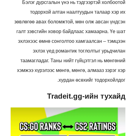
Бэлэг дурсгалын үнэ нь тэдгээртэй холбоотой
тодорхой алтан наалтуудын талаар хэр их
зөвлөгөө авах боломжтой, мөн олж авсан үндсэн
галт зэвсгийн ховор байдлаас хамаарна. Үе шат
эхлэхээс өмнө сонголтоо хамгаалсан – тэмцээн
эхлэх үед романтик тоглолтыг урьдчилан
таамагладаг. Таны нийт гүйцэтгэл нь мөнгөний
хэмжээ хүрэлээс мөнгө, мөнгө, алмааз зэрэг хэр
хурдан өсөхийг тодорхойлдог.
Tradeit.gg-ийн тухайд