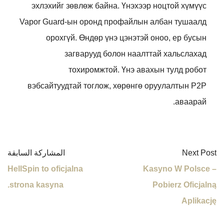
эхлэхийг зөвлөж байна. Үнэхээр ноцтой хүмүүс
Vapor Guard-ын оронд профайлын албан тушаалд
орохгүй. Өндөр үнэ цэнэтэй оноо, ер бусын
загварууд болон наалттай хальслахад
тохиромжтой. Үнэ авахын тулд робот
вэбсайтуудтай тоглож, хөрөнгө оруулалтын P2P
аваарай.
Next Post
المشاركة السابقة
HellSpin to oficjalna
Kasyno W Polsce –
strona kasyna.
Pobierz Oficjalną
Aplikację