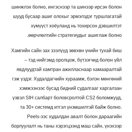
шинжлэх болно, ингэснээр та шинээр ирсэн болон
шууд бусаар ашиг олохыг эрмэлздэг туршлагатай
хүмүүст хоёуланд нь тохирсон дэвшилтэт
өөрчлөлтийн стратегиудыг ашиглаж болно.
Хамгийн сайн зах зээлүүд зөвхөн үнийн тухай биш
– тэд нийгэмд оролцож, бүтээгчид болон үйл
явдлуудтай хамтран ажилласнаар хамааралтай
гэж үздэг. Худалдагчийн хураамж, бэлэн мөнгөний
хэмжээнээс бусад бидний судалгааг харгалзан
үзвэл SIH салбарт боловсролтой CS2 боломжууд,
та 30+ системд итгэл үнэмшилтэй байж болно.
Peels-ээс худалдан авалт болон дараагийн
борлуулалт нь таны хэрэгцээнд маш сайн, үнэхээр