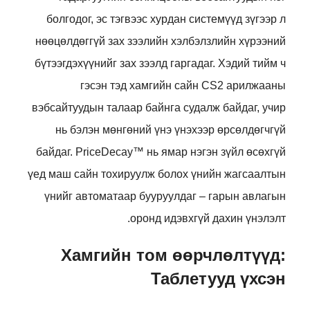
болгодог, эс тэгвээс хурдан системүүд зүгээр л
нөөцөлдөггүй зах зээлийн хэлбэлзлийн хүрээний
бүтээгдэхүүнийг зах зээлд гаргадаг. Хэдий тийм ч
гэсэн тэд хамгийн сайн CS2 арилжааны
вэбсайтуудын талаар байнга судалж байдаг, учир
нь бэлэн мөнгөний үнэ үнэхээр өрсөлдөгчгүй
байдаг. PriceDecay™ нь ямар нэгэн зүйл өсөхгүй
үед маш сайн тохируулж болох үнийн жагсаалтын
үнийг автоматаар бууруулдаг – гарын авлагын
оронд идэвхгүй дахин үнэлэлт.
Хамгийн том өөрчлөлтүүд:
Таблетууд үхсэн