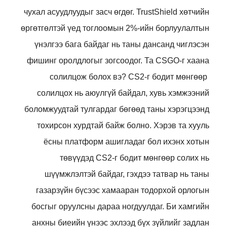
чухал асуудлуудыг засч өгдөг. TrustShield хөтчийн
өргөтгөлтэй үед тоглоомын 2%-ийн борлуулалтын
үнэлгээ бага байдаг нь таны дансанд чиглэсэн
фишинг оролдлогыг зогсоодог. Та CSGO-г хаана
солилцож болох вэ? CS2-г бодит мөнгөөр ​​
солилцох нь аюулгүй байдал, хувь хэмжээний
боломжуудтай тулгардаг бөгөөд таны хэрэгцээнд
тохирсон хурдтай байж болно. Хэрэв та хууль
ёсны платформ ашигладаг бол ихэнх хотын
төвүүдэд CS2-г бодит мөнгөөр ​​солих нь
шүүмжлэлтэй байдаг, гэхдээ татвар нь таны
газарзүйн бүсээс хамааран тодорхой орлогын
босгыг оруулсны дараа ногдуулдаг. Би хамгийн
анхны биеийн үнээс эхлээд бүх зүйлийг задлан