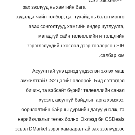
зах зээлүүд нь хамгийн бага
худалдагчийн төлбөр, цаг тухайд нь бэлэн мөнгө
авах сонголтууд, хамгийн өндөр цуглуулга,
магадгүй сайн төлөөллийн итгэлцлийн
зэрэглэлүүдийн хослол дээр төвлөрсөн SIH
салбар юм.
Асуулттай үнэ цэнэд үндэслэн эхлэх маш
амжилттай CS2 цагийг олоорой. Бид сэтгэгдэл
бичиж, та вэбсайт бүрийг төлөөллийн санал
хүсэлт, аюулгүй байдлын арга хэмжээ,
өөрчлөлтийн байрны дүрмийн дагуу үнэлж, та
нарийвчлалыг төлөх болно. Эхлээд би CSDeals
эсвэл DMarket зэрэг хамааралтай зах зээлүүдээс