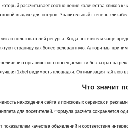
 который рассчитывает соотношение количества кликов к ч
сковой выдаче для юзеров. Значительный степень кликабель
число пользователей ресурса. Когда посетители чаще пред
актуют страницу как более релевантную. Алгоритмы приним
 увеличению органического посещаемости без затрат на ре
улучшая 1xbet видимость площадки. Оптимизация тайтлов в
Что значит п
вность нахождения сайта в поисковых сервисах и рекламны
ниппета для посетителей. Формула расчёта сохраняется оди
ит показателем качества объявлений и соответствия инте