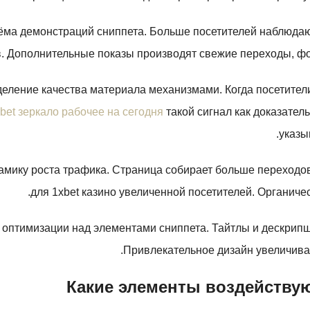
ъёма демонстраций сниппета. Больше посетителей наблюда
. Дополнительные показы производят свежие переходы, фо
еление качества материала механизмами. Когда посетите
bet зеркало рабочее на сегодня
такой сигнал как доказате
указы
амику роста трафика. Страница собирает больше переходов
для 1xbet казино увеличенной посетителей. Органиче
 оптимизации над элементами сниппета. Тайтлы и дескрипш
Привлекательное дизайн увеличивае
Какие элементы воздействую