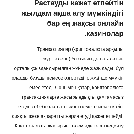
Растауды қажет етпейтін
жылдам ақша алу мүмкіндігі
бар ең жақсы онлайн
казинолар.
Транзакциялар (криптовалюта арқылы
жүргізілетін) блокчейн деп аталатын
орталықсыздандырылған жүйеде жазылады, бұл
оларды бұзуды немесе өзгертуді іс жүзінде мүмкін
емес етеді. Сонымен қатар, криптовалюта
транзакцияларға жасырындықты қамтамасыз
етеді, себебі олар аты-жөні немесе мекенжайы
сияқты жеке ақпаратты жария етуді қажет етпейді.
Криптовалюта жасырын төлем әдістерін кеңейту