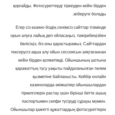
қорғайды. Фотосуреттерді тіркеуден кейін бірден
жіберуге болады.
Егер сіз казино біздің сенімсіз сайттар тізімінде
орын алуға лайық деп ойласаңыз, тәжірибеңізбен
бөлісіңіз, біз оны қарастырамыз. Сайттардан
тексерусіз ақша алу ойын сессиясын аяқтағаннан
кейін бірден қолжетімді. Ойыншының шотына
қаражаттың түсу уақыты пайдаланылған төлем
қызметіне байланысты. Кейбір онлайн
казиноларда әкімшілер ойыншылардан
тіркелгілерін растау үшін бірінші бетте ашық
паспортымен селфи түсіруді сұрауы мүмкін.
Ойыншылар қажетті құжаттардың фотосуреттерін