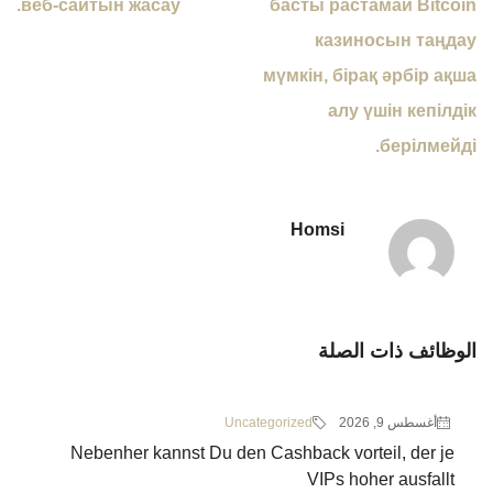
веб-сайтын жасау.
басты растамай Bitcoin
казиносын таңдау
мүмкін, бірақ әрбір ақша
алу үшін кепілдік
берілмейді.
Homsi
الوظائف ذات الصلة
أغسطس 9, 2026
Uncategorized
Nebenher kannst Du den Cashback vorteil, der je
VIPs hoher ausfallt