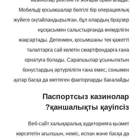
Мобильді қосымшалар белгілі бір операциялық
жүйеге оңтайландырылған, бұл олардың браузер
нұсқасымен салыстырғанда өнімділігін
жақсартады. Дегенмен, қосымшаны тек қажетті
талаптарға сай келетін смартфондарға ғана
орнатуға болады. Сарапшылар ұсынылатын
бонустардың әртүрлілігін ғана емес, сонымен
қатар басқа да көптеген факторларды бағалайды.
Паспортсыз казинолар
қаншалықты қауіпсіз?
Веб-сайт халықаралық аудиторияға қызмет
көрсететін ағылшын, неміс, испан және басқа да