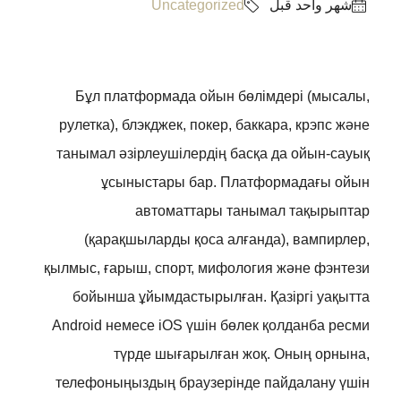
‏شهر واحد قبل
Uncategorized
Бұл платформада ойын бөлімдері (мысалы,
рулетка), блэкджек, покер, баккара, крэпс және
танымал әзірлеушілердің басқа да ойын-сауық
ұсыныстары бар. Платформадағы ойын
автоматтары танымал тақырыптар
(қарақшыларды қоса алғанда), вампирлер,
қылмыс, ғарыш, спорт, мифология және фэнтези
бойынша ұйымдастырылған. Қазіргі уақытта
Android немесе iOS үшін бөлек қолданба ресми
түрде шығарылған жоқ.
Оның орнына,
телефоныңыздың браузерінде пайдалану үшін