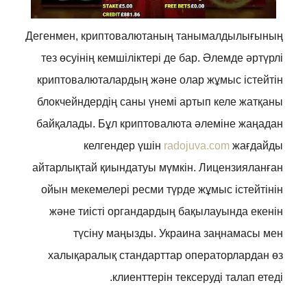
Дегенмен, криптовалютаның танымалдылығының
тез өсуінің кемшіліктері де бар. Әлемде әртүрлі
криптовалюталардың және олар жұмыс істейтін
блокчейндердің саны үнемі артып келе жатқаны
байқалады. Бұл криптовалюта әлеміне жаңадан
келгендер үшін
radojuva.com
жағдайды
айтарлықтай қиындатуы мүмкін. Лицензияланған
ойын мекемелері ресми түрде жұмыс істейтінін
және тиісті органдардың бақылауында екенін
түсіну маңызды. Украина заңнамасы мен
халықаралық стандарттар операторлардан өз
клиенттерін тексеруді талап етеді.