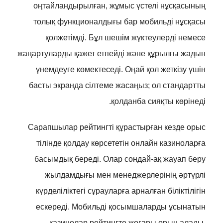
оңтайландырылған, жұмыс үстелі нұсқасының
толық функционалдығы бар мобильді нұсқасы
қолжетімді. Бұл шешім жүктеулерді немесе
жаңартуларды қажет етпейді және құрылғы жадын
үнемдеуге көмектеседі. Оңай қол жеткізу үшін
басты экранда сілтеме жасаңыз; ол стандартты
қолданба сияқты көрінеді.
Сарапшылар рейтингті құрастырған кезде орыс
тілінде қолдау көрсететін онлайн казиноларға
басымдық береді. Олар сондай-ақ жауап беру
жылдамдығы мен менеджерлерінің әртүрлі
күрделіліктегі сұрауларға арналған біліктілігін
ескереді. Мобильді қосымшаларды ұсынатын
казинолар рейтингте жоғары орын алады.