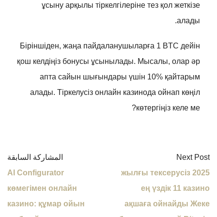
ұсыну арқылы тіркелгілеріне тез қол жеткізе
алады.
Біріншіден, жаңа пайдаланушыларға 1 BTC дейін
қош келдіңіз бонусы ұсынылады. Мысалы, олар әр
апта сайын шығындары үшін 10% қайтарым
алады. Тіркелусіз онлайн казинода ойнап көңіл
көтергіңіз келе ме?
Next Post
المشاركة السابقة
AI Configurator
2025 жылғы тексерусіз
көмегімен онлайн
ең үздік 11 казино
казино: құмар ойын
ақшаға ойнайды Жеке