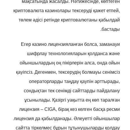
мақсатында жасалды. Нәтижесінде, көптеген
криптовалюта казинолары тексеруді қажет етпей,
төлем әдісі ретінде криптовалютаны қабылдай
бастады.
Егер казино лицензияланған болса, заманауи
шифрлау технологияларын қолданса және
ойыншылардың оң пікірлерін алса, онда ойын
қауіпсіз. Дегенмен, тексерудің болмауы сенімсіз
операторларды таңдау қаупін арттырады,
сондықтан тек сенімді сайттарды пайдалану
ұсынылады. Қазіргі уақытта ең көп таралған
лицензия – CIGA, бірақ кез келген басқа ресми
лицензия да қабылданады. Әлеуетті ойыншылар
сайтта тіркелмес бұрын тұтынушыларды қолдау