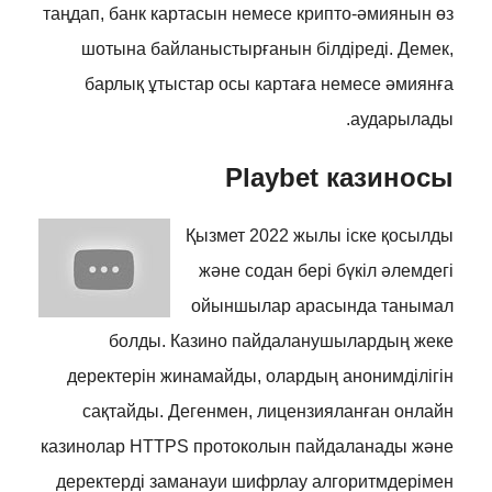
таңдап, банк картасын немесе крипто-әмиянын өз
шотына байланыстырғанын білдіреді. Демек,
барлық ұтыстар осы картаға немесе әмиянға
аударылады.
Playbet казиносы
Қызмет 2022 жылы іске қосылды
және содан бері бүкіл әлемдегі
ойыншылар арасында танымал
болды. Казино пайдаланушылардың жеке
деректерін жинамайды, олардың анонимділігін
сақтайды. Дегенмен, лицензияланған онлайн
казинолар HTTPS протоколын пайдаланады және
деректерді заманауи шифрлау алгоритмдерімен