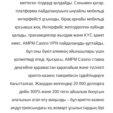
көптеген тілдерді қолдайды. Сонымен қатар,
платформа пайдаланушыға ыңғайлы мобильді
интерфейсті ұсынады, бірақ арнайы мобильді
қосымша жоқ. Интерфейс жетілдірілген күйінде
қалады, транзакциялар жылдам және KYC қажет
емес. AMPM Casino VPN пайдалануды құптайды,
бұл оны бүкіл әлемнің ойыншылары үшін
қолжетімді етеді. Қысқасы, AMPM Casino ставка
деңгейіне қарамастан қарапайым және түсінікті
крипто-казино тәжірибесін іздейтіндерге
бағытталған. Жаңадан келгендер 20 000 долларға
дейін 300% және 200 тегін айналым бонусын
алатынын атап өту маңызды – бұл крипто-казино
индустриясындағы ең жомарт ұсыныстардың бірі.