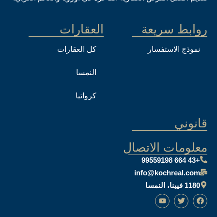
روابط سريعة
العقارات
نموذج الاستفسار
كل العقارات
النمسا
كرواتيا
قانوني
معلومات الاتصال
+43 664 99559198
info@kochreal.com
1180 فيينا، النمسا