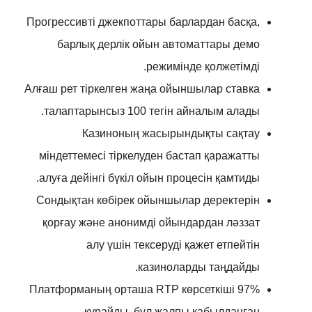
Прогрессивті джекпоттары барлардан басқа,
барлық дерлік ойын автоматтары демо
режимінде қолжетімді.
Алғаш рет тіркелген жаңа ойыншылар ставка
талаптарынсыз 100 тегін айналым алады.
Казиноның жасырындықты сақтау
міндеттемесі тіркелуден бастап қаражатты
алуға дейінгі бүкіл ойын процесін қамтиды.
Сондықтан көбірек ойыншылар деректерін
қорғау және анонимді ойындардан ләззат
алу үшін тексеруді қажет етпейтін
казиноларды таңдайды.
Платформаның орташа RTP көрсеткіші 97%
құрайды, бұл жалпы қабылданған