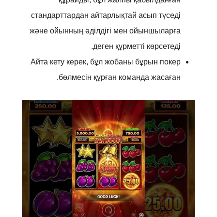
стандарттардан айтарлықтай асып түседі
және ойынның әділдігі мен ойыншыларға
деген құрметті көрсетеді.
Айта кету керек, бұл жобаны бұрын покер
бөлмесін құрған команда жасаған.