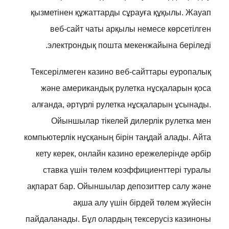
қызметінен құжаттарды сұрауға құқылы. Жауап
веб-сайт чаты арқылы немесе көрсетілген
электрондық пошта мекенжайына беріледі.
Тексерілмеген казино веб-сайттары еуропалық
және американдық рулетка нұсқаларын қоса
алғанда, әртүрлі рулетка нұсқаларын ұсынады.
Ойыншылар тікелей дилерлік рулетка мен
компьютерлік нұсқаның бірін таңдай алады. Айта
кету керек, онлайн казино ережелерінде әрбір
ставка үшін төлем коэффициенттері туралы
ақпарат бар. Ойыншылар депозиттер салу және
ақша алу үшін бірдей төлем жүйесін
пайдаланады. Бұл олардың тексерусіз казиноны