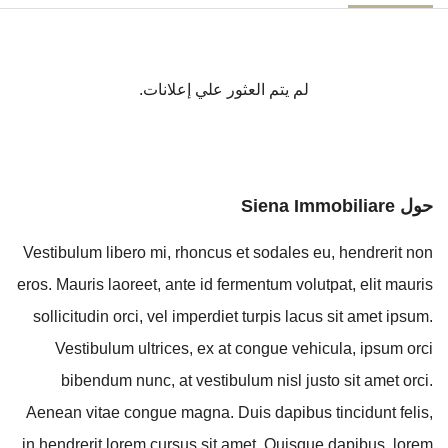
لم يتم العثور علي إعلانات.
حول Siena Immobiliare
Vestibulum libero mi, rhoncus et sodales eu, hendrerit non
eros. Mauris laoreet, ante id fermentum volutpat, elit mauris
sollicitudin orci, vel imperdiet turpis lacus sit amet ipsum.
Vestibulum ultrices, ex at congue vehicula, ipsum orci
bibendum nunc, at vestibulum nisl justo sit amet orci.
Aenean vitae congue magna. Duis dapibus tincidunt felis,
in hendrerit lorem cursus sit amet. Quisque dapibus, lorem