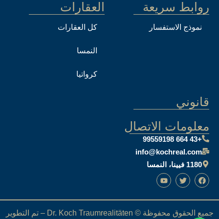
روابط سريعة
العقارات
نموذج الاستفسار
كل العقارات
النمسا
كرواتيا
قانوني
معلومات الاتصال
+43 664 99559198
info@kochreal.com
1180 فيينا، النمسا
جميع الحقوق محفوظة © Dr. Koch Traumrealitäten – تم التطوير