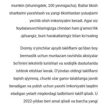
mumkin (shuningdek, 100 yevrogacha). Ballar tikish
shartlarini yaxshilash va yangi tikishlardan yutuqlarni
yechib olish imkoniyatini beradi. Agar siz
foydalanuvchilaringizga chindan ham g'amxo'rlik
qilsangiz, buni harakatlaringiz bilan ko'rsating.
Doimiy o'yinchilar ajoyib takliflarni qo'ldan boy
bermaslik uchun muntazam ravishda aksiyalar
bo'limini tekshirib turishlari va sodiqlik dasturlarida
ishtirok etishlari kerak. O'yindan oldingi takliflarni
topish qiyinroq, chunki ular garov talablariga javob
beradigan va yutish uchun yaxshi imkoniyatni taqdim
etadigan yetarli miqdordagi tadbirlarni taklif qiladi. U
2022-yildan beri amal qiladi va barcha yangi